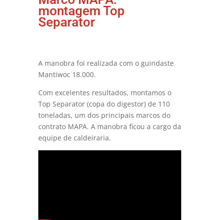
montagem Top
Separator
A manobra foi realizada com o guindaste
Mantiwoc 18.000.
Com excelentes resultados, montamos o
Top Separator (copa do digestor) de 110
toneladas, um dos principais marcos do
contrato MAPA. A manobra ficou a cargo da
equipe de caldeiraria.