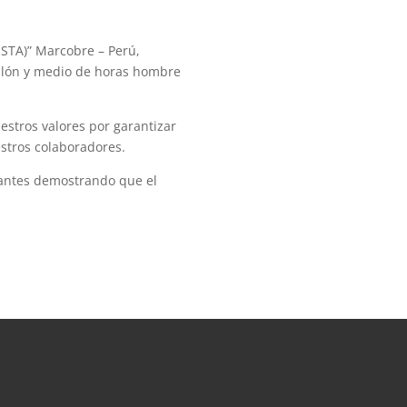
STA)” Marcobre – Perú,
illón y medio de horas hombre
estros valores por garantizar
estros colaboradores.
itantes demostrando que el