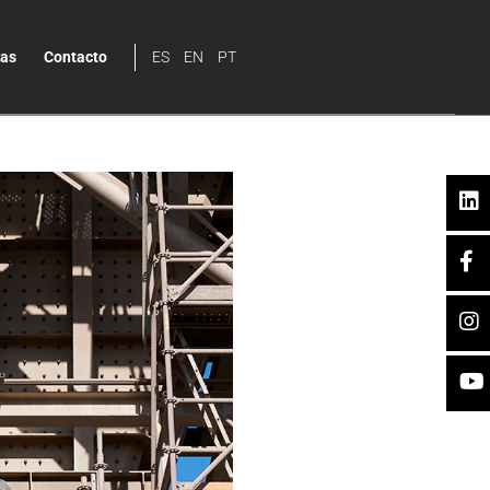
ias
Contacto
ES
EN
PT